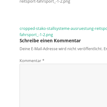
reitsport-fahrsport_-1-2.png
Beitragsnavigation
cropped-stako-stallsysteme-ausruestung-reitspo
fahrsport_-1-2.png
Schreibe einen Kommentar
Deine E-Mail-Adresse wird nicht veröffentlicht.
E
Kommentar
*