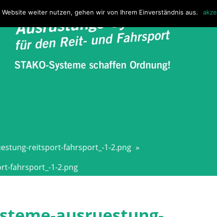
 Website weiter nutzen, gehen wir von Ihrem Einverständnis aus.
akze
estung-reitsport-fahrsport_-1-2.png
»
rt-fahrsport_-1-2.png
ysteme-ausruestung-