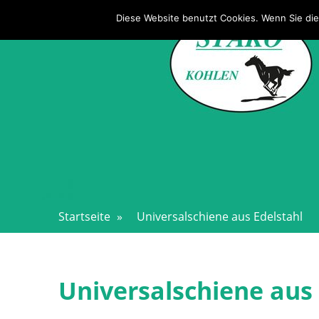
Direkt
STAKO – STALLSYSTEME
Diese Website benutzt Cookies. Wenn Sie die
zum
Inhalt
Startseite
»
Universalschiene aus Edelstahl
Universalschiene aus 