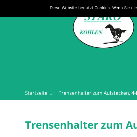
Direkt
STAKO – STALLSYSTEME
Diese Website benutzt Cookies. Wenn Sie die
zum
Inhalt
Startseite
»
Trensenhalter zum Aufstecken, 4-
Trensenhalter zum Au