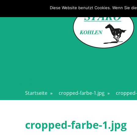
Direkt
STAKO – STALLSYSTEME
Diese Website benutzt Cookies. Wenn Sie die
zum
Inhalt
Startseite
»
cropped-farbe-1.jpg
»
cropped-
cropped-farbe-1.jpg