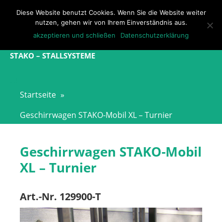
Direkt
Diese Website benutzt Cookies. Wenn Sie die Website weiter
zum
M
nutzen, gehen wir von Ihrem Einverständnis aus.
Inhalt
akzeptieren und schließen
Datenschutzerklärung
STAKO – STALLSYSTEME
Startseite
»
Geschirrwagen STAKO-Mobil XL – Turnier
Geschirrwagen STAKO-Mobil
XL – Turnier
Art.-Nr. 129900-T