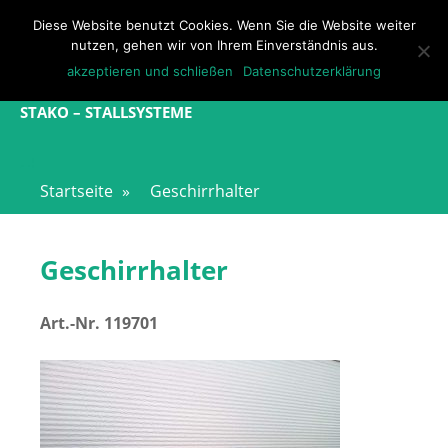
Direkt
Diese Website benutzt Cookies. Wenn Sie die Website weiter
zum
M
nutzen, gehen wir von Ihrem Einverständnis aus.
Inhalt
akzeptieren und schließen
Datenschutzerklärung
STAKO – STALLSYSTEME
Startseite
»
Geschirrhalter
Geschirrhalter
Art.-Nr. 119701